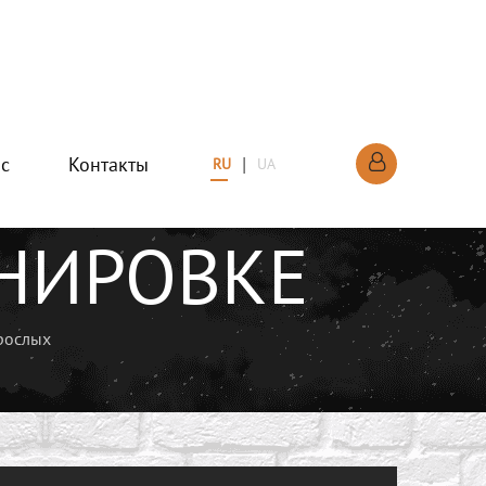
ас
Контакты
|
RU
UA
НИРОВКЕ
рослых