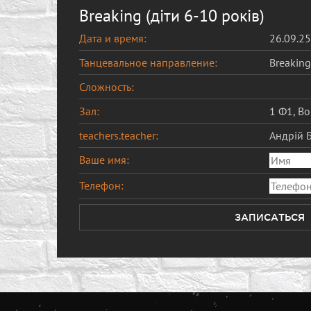
Breaking (діти 6-10 років)
Дата и время:
26.09.25
Танцевальное направление:
Breaking
Сложность:
Зал:
1 Ф1, B
teachers.teacher:
Андрій 
Ваше имя:
Телефон:
ЗАПИСАТЬСЯ