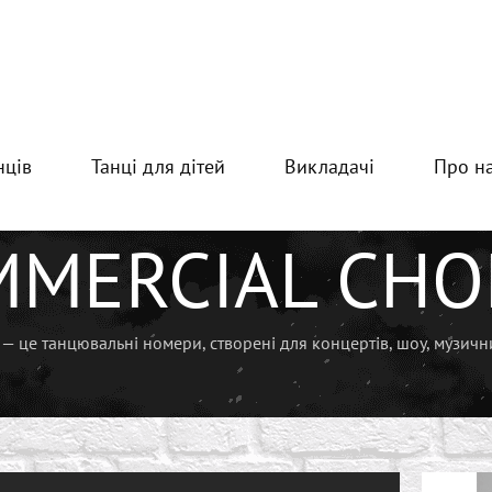
нців
Танці для дітей
Викладачі
Про н
ial Choreo
MMERCIAL CHO
— це танцювальні номери, створені для концертів, шоу, музичних 