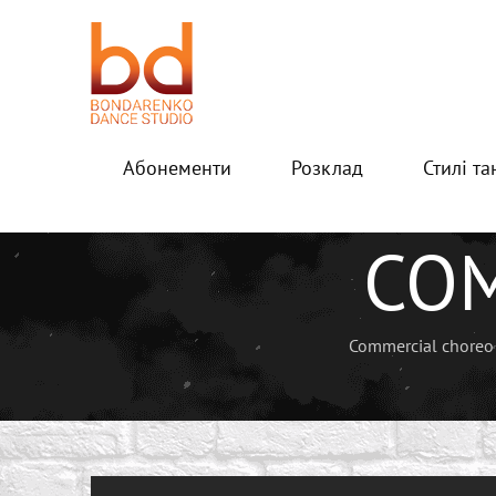
Абонементи
Розклад
Стилі та
Головна
Танцювальні напрямки
Commerc
CO
Commercial choreo 