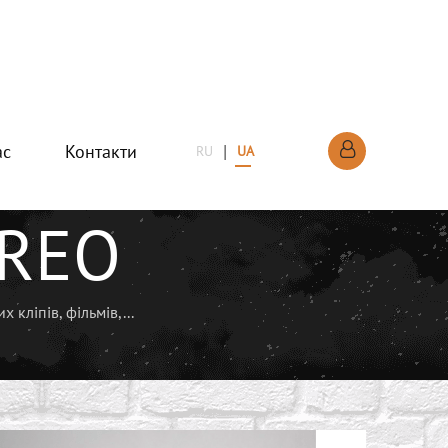
ас
Контакти
|
RU
UA
REO
кліпів, фільмів,...