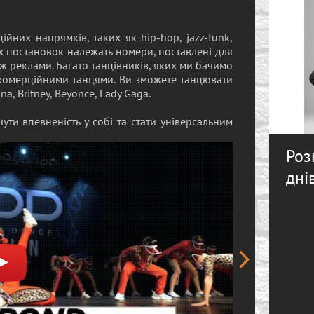
йних напрямків, таких як hip-hop, jazz-funk,
их постановок належать номери, поставлені для
кож реклами. Багато танцівників, яких ми бачимо
 комерційними танцями. Ви зможете танцювати
nna, Britney, Beyonce, Lady Gaga.
ути впевненість у собі та стати універсальним
Роз
днів