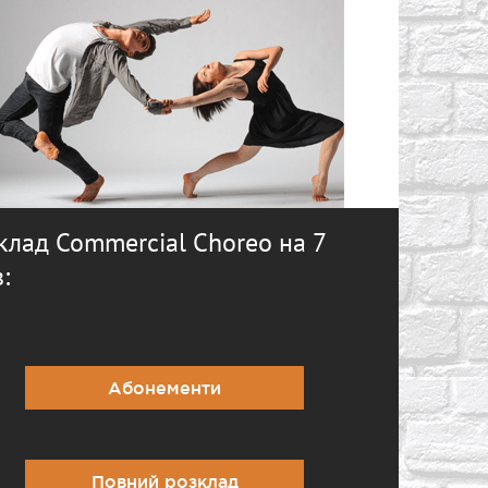
клад Commercial Choreo на 7
:
Абонементи
Повний розклад