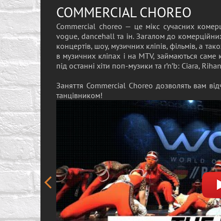
COMMERCIAL CHOREO
Commercial choreo — це мікс сучасних комерці
vogue, dancehall та ін. Загалом до комерційн
концертів, шоу, музичних кліпів, фільмів, а та
в музичних кліпах і на MTV, займаються саме
під останні хіти поп-музики та r’n’b: Ciara, Riha
Заняття Commercial Choreo дозволять вам відч
танцівником!