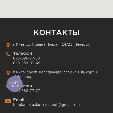
КОНТАКТЫ
г. Киев, ул. Иоанна Павла II 14/21 (Печерск)
Телефон
095-096-77-50
068-859-93-49
г. Киев, просп. Володимира Івасюка 10а, корп. 8
(Оболонь)
КНОПКА
Телефон
СВЯЗИ
096-588-77-77
Email
bondarenko.dance.school@gmail.com